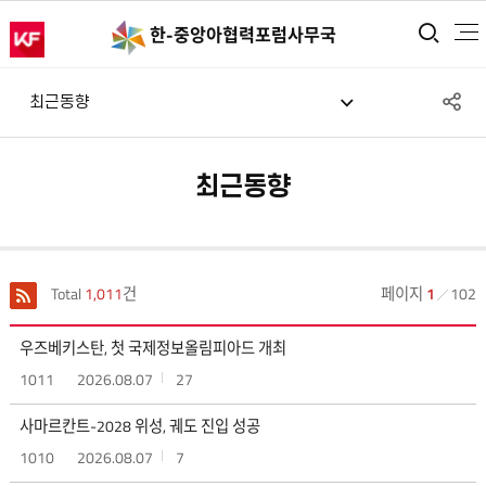
통합
한-중앙아
협력포럼사무국
S
최근동향
공
최근동향
Total
1,011
건
페이지
1
102
우즈베키스탄, 첫 국제정보올림피아드 개최
1011
2026.08.07
27
사마르칸트-2028 위성, 궤도 진입 성공
1010
2026.08.07
7