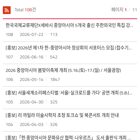
Total
108
건
페이지
1
11
한국국제교류재단X세바시 중앙아시아 5개국 출신 주한외국인 특집 강연회 <중앙아시아, 상생의 미래를 열다> (신청기간 -8/17(월)까지)
108
2026-07-22
113
[홍보] 2026년 제1차 한-중앙아시아 정상회의 서포터스 모집 (접수기간: 6/15 - 6/25)
107
2026-06-16
542
2026 중앙아시아 봄맞이축제 개최 (5.16.(토)-17.(일) / 서울광장)
106
2026-05-14
1847
[홍보] 서울세계소리페스티벌 '서울! 실크로드를 가다' 공연 개최 (5.8.(금) 19:30)
105
2026-04-30
325
[홍보] 리 까밀라 미술사학자 초청 토크쇼 및 북콘서트 개최 안내
104
2026-04-03
326
[홍보]「한·중앙아시아 문화유산 협력: 나우르즈」 도서 출판식 개최 안내