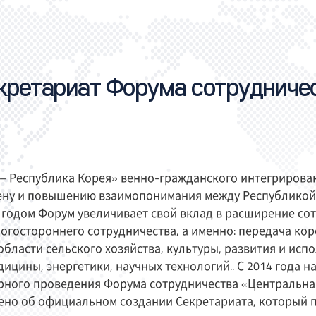
кретариат Форума сотрудниче
– Республика Корея» венно-гражданского интегрирова
ену и повышению взаимопонимания между Республикой 
м годом Форум увеличивает свой вклад в расширение со
гостороннего сотрудничества, а именно: передача кор
области сельского хозяйства, культуры, развития и ис
ицины, энергетики, научных технологий.. С 2014 года 
рного проведения Форума сотрудничества «Центральная
лено об официальном создании Секретариата, который 