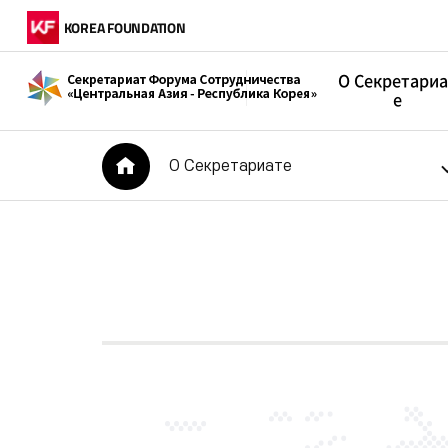
KOREA FOUNDATION
О Секретариа
е
Приветственно
HOME
О Секретариате
е слово
Цели создания
История
Структура
Объявления
Гости
Как добраться