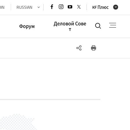
페이스북
인스타그램
유튜브
x(트위터)
OIN
RUSSIAN
KF Плюс
바로가기
바로가기
바로가기
바로가기
Деловой Сове
통합검색
Форум
т
О Форуме
О Совете
SNS
인쇄
История Форум
Бизнес площадк
а
а
공유
Фотогалерея
Онлайн выставк
а
Доска объявлен
ии