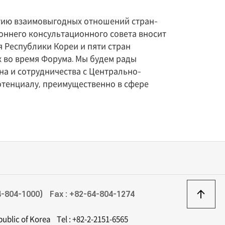
итию взаимовыгодных отношений стран-
оннего консультационного совета вносит
я Республики Кореи и пяти стран
 во время Форума. Мы будем рады
а и сотрудничества с Центрально-
отенциалу, преимущественно в сфере
상
4-804-1000)
Fax : +82-64-804-1274
epublic of Korea
Tel : +82-2-2151-6565
이