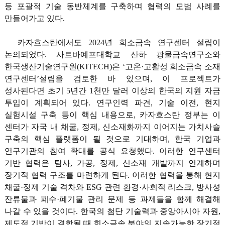
등 포괄적 기술 동반체계를 구축하며 협력의 모범 사례를
만들어가고 있다.
카자흐스탄에서도 2024년 희소금속 연구센터 설립이
논의되었다. 사트바예프대학교 산하 광물금속연구소와
한국생산기술연구원(KITECH)은 ‘고온·고활성 희소금속 소재
연구센터’설립을 검토한 바 있으며, 이 프로젝트가
성사된다면 초기 5년간 1천만 달러 이상의 한국의 지원 자금
투입이 계획되어 있다. 연구인력 파견, 기술 이전, 현지
실험시설 구축 등이 핵심 내용으로, 카자흐스탄 정부는 이
센터가 자국 내 채굴, 정제, 신소재화까지 이어지는 가치사슬
구축의 핵심 플랫폼이 될 것으로 기대하며, 한국 기업과
연구기관의 참여 확대를 공식 요청했다. 이러한 연구센터
기반 협력은 탐사, 가공, 정제, 신소재 개발까지 연계하며
장기적 협력 구조를 마련하게 된다. 이러한 협력을 통해 현지
채굴·정제 기술 격차와 ESG 관련 환경·사회적 리스크, 방사성
잔류물과 폐수·폐기물 관리 문제 등 과제들을 함께 해결해
나갈 수 있을 것이다. 한국의 첨단 기술력과 중앙아시아 자원,
제도적 기반이 결합될 때 희소금속 분야의 지속가능한 장기적