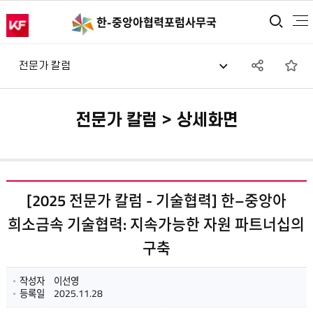
통합
한-중앙아
협력포럼사무국
SNS
즐
전문가 칼럼
공유
전문가 칼럼 > 상세화면
[2025 전문가 칼럼 - 기술협력] 한–중앙아
희소금속 기술협력: 지속가능한 자원 파트너십의
구축
작성자
이선영
등록일
2025.11.28