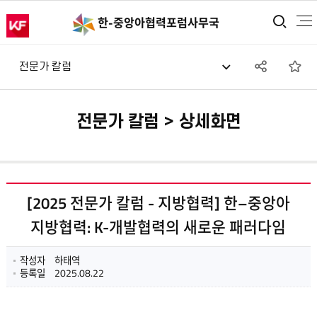
통합
한-중앙아
협력포럼사무국
SNS
즐
전문가 칼럼
공유
전문가 칼럼 > 상세화면
[2025 전문가 칼럼 - 지방협력] 한–중앙아
지방협력: K-개발협력의 새로운 패러다임
작성자
하태역
등록일
2025.08.22